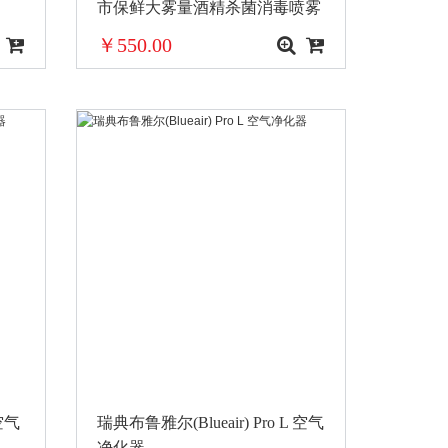
市保鲜大雾量酒精杀菌消毒喷雾
机器
￥550.00
 空气
瑞典布鲁雅尔(Blueair) Pro L 空气
净化器