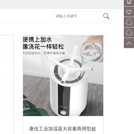
会员
购物
车
收藏
客服
售后
顶部
康佳工业加湿器大容量商用型超