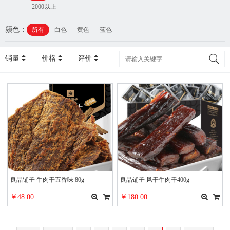
2000以上
颜色：
所有
白色
黄色
蓝色
销量
价格
评价
良品铺子 牛肉干五香味 80g
良品铺子 风干牛肉干400g
￥48.00
￥180.00