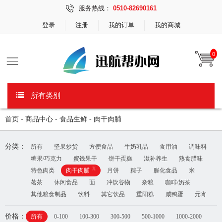
服务热线：
0510-82690161
登录
注册
我的订单
我的商城
0
所有类别
首页
-
商品中心
-
食品生鲜
-
肉干肉脯
分类：
所有
坚果炒货
方便食品
牛奶乳品
食用油
调味料
糖果/巧克力
蜜饯果干
饼干蛋糕
滋补养生
熟食腊味
x
特色肉类
肉干肉脯
月饼
粽子
膨化食品
米
茗茶
休闲食品
面
冲饮谷物
杂粮
咖啡/奶茶
其他粮食制品
饮料
其它饮品
重阳糕
咸鸭蛋
元宵
价格：
所有
0-100
100-300
300-500
500-1000
1000-2000