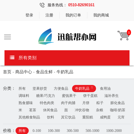
服务热线：
0510-82690161
登录
注册
我的订单
我的商城
0
所有类别
首页
-
商品中心
-
食品生鲜
-
牛奶乳品
x
分类：
所有
坚果炒货
方便食品
牛奶乳品
食用油
调味料
糖果/巧克力
蜜饯果干
饼干蛋糕
滋补养生
熟食腊味
特色肉类
肉干肉脯
月饼
粽子
膨化食品
米
茗茶
休闲食品
面
冲饮谷物
杂粮
咖啡/奶茶
其他粮食制品
饮料
其它饮品
重阳糕
咸鸭蛋
元宵
价格：
所有
0-100
100-300
300-500
500-1000
1000-2000