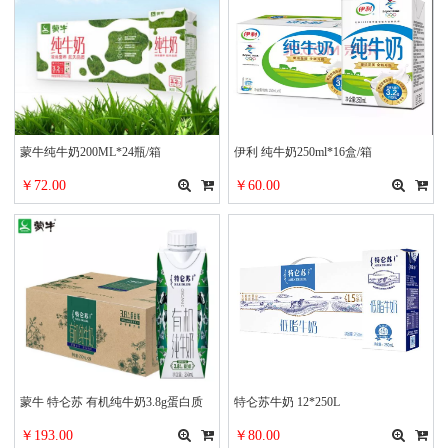
蒙牛纯牛奶200ML*24瓶/箱
伊利 纯牛奶250ml*16盒/箱
￥72.00
￥60.00
蒙牛 特仑苏 有机纯牛奶3.8g蛋白质
特仑苏牛奶 12*250L
含量升级 250ml*24 梦幻盖礼盒装
￥193.00
￥80.00