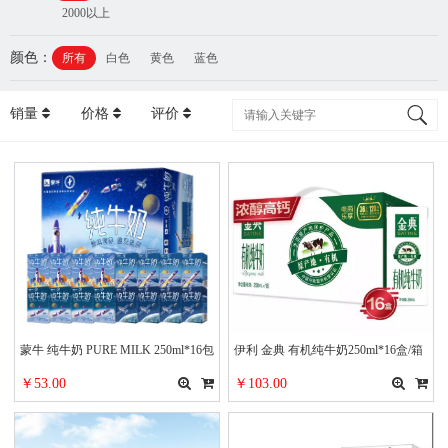
2000以上
颜色：
所有
白色
黄色
蓝色
销量
价格
评价
蒙牛 纯牛奶 PURE MILK 250ml*16包
伊利 金典 有机纯牛奶250ml*16盒/箱
整箱装 全脂乳制品 纯牛奶
（礼盒装）甄选有机牧场 全程有机
￥53.00
￥103.00
可追溯 营养早餐