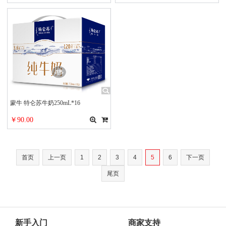
（新老包装随机发货）
蒙牛 特仑苏牛奶250mL*16
￥90.00
首页
上一页
1
2
3
4
5
6
下一页
尾页
新手入门
商家支持