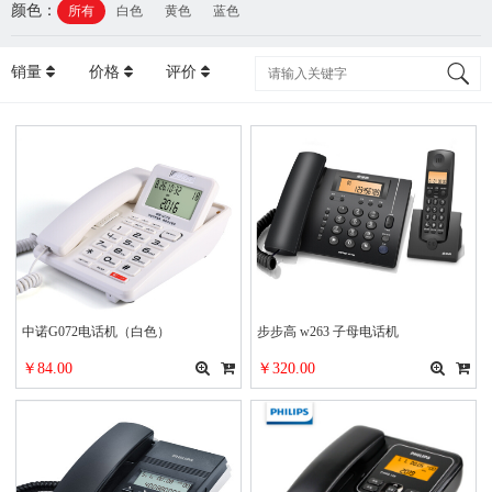
颜色：
所有
白色
黄色
蓝色
销量
价格
评价
中诺G072电话机（白色）
步步高 w263 子母电话机
￥84.00
￥320.00