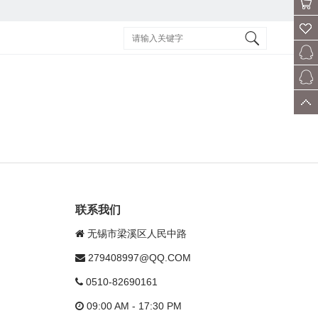
会员
购物
车
收藏
客服
售后
顶部
联系我们
无锡市梁溪区人民中路
279408997@QQ.COM
0510-82690161
09:00 AM - 17:30 PM