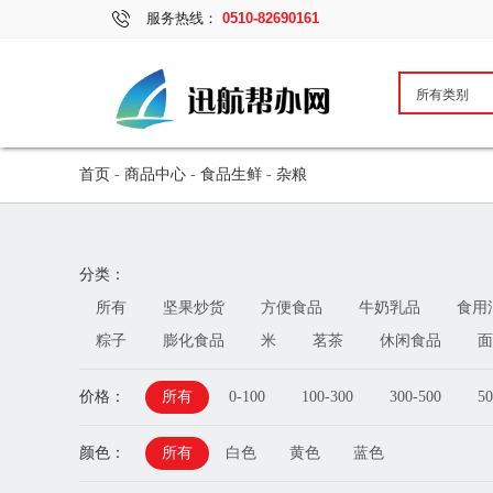
服务热线：
0510-82690161
首页
-
商品中心
-
食品生鲜
-
杂粮
分类：
所有
坚果炒货
方便食品
牛奶乳品
食用
粽子
膨化食品
米
茗茶
休闲食品
面
价格：
所有
0-100
100-300
300-500
50
颜色：
所有
白色
黄色
蓝色