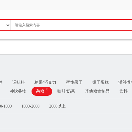
油
调味料
糖果/巧克力
蜜饯果干
饼干蛋糕
滋补养
x
冲饮谷物
杂粮
咖啡/奶茶
其他粮食制品
饮料
0-1000
1000-2000
2000以上