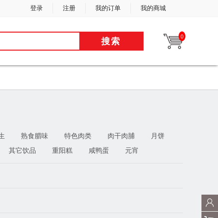
登录
注册
我的订单
我的商城
0
搜索
生
熟食腊味
特色肉类
肉干肉脯
月饼
其它饮品
重阳糕
咸鸭蛋
元宵