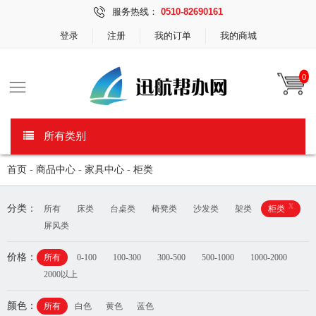
服务热线：
0510-82690161
登录
注册
我的订单
我的商城
0
所有类别
首页
-
商品中心
-
家具中心
-
柜类
x
分类：
所有
床类
台桌类
椅凳类
沙发类
架类
柜类
屏风类
价格：
所有
0-100
100-300
300-500
500-1000
1000-2000
2000以上
颜色：
所有
白色
黄色
蓝色