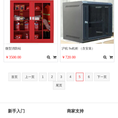
微型消防站
沪杭 9u机柜 （含安装）
￥3500.00
￥720.00
首页
上一页
1
2
3
4
5
6
下一页
尾页
新手入门
商家支持