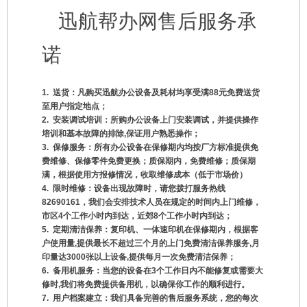
迅航帮办网售后服务承
诺
1.
送货：凡购买迅航办公设备及耗材均享受满88元免费送货
至用户指定地点；
2.
安装调试培训：所购办公设备上门安装调试，并提供操作
培训和基本故障的排除,保证用户熟悉操作；
3.
保修服务：所有办公设备在保修期内均按厂方标准提供免
费维修、保修零件免费更换；
质保期内，免费维修；质保期
满，根据使用方报修情况，收取维修成本（低于市场价）
4.
限时维修：设备出现故障时，请您拨打服务热线
82690161，我们会安排技术人员在规定的时间内上门维修，
市区4个工作小时内到达，近郊8个工作小时内到达；
5.
定期清洁保养：复印机、一体速印机在保修期内，根据客
户使用量,提供最长不超过三个月的上门免费清洁保养服务,月
印量达3000张以上设备,提供每月一次免费清洁保养；
6.
备用机服务：当您的设备在3个工作日内不能修复或需要大
修时,我们将免费提供备用机，以确保你工作的顺利进行。
7.
用户档案建立：我们具备完善的售后服务系统，您的每次