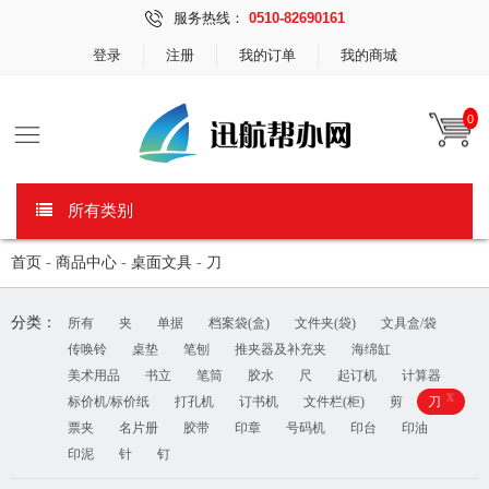
服务热线：
0510-82690161
登录
注册
我的订单
我的商城
0
所有类别
首页
-
商品中心
-
桌面文具
-
刀
分类：
所有
夹
单据
档案袋(盒)
文件夹(袋)
文具盒/袋
传唤铃
桌垫
笔刨
推夹器及补充夹
海绵缸
美术用品
书立
笔筒
胶水
尺
起订机
计算器
x
标价机/标价纸
打孔机
订书机
文件栏(柜)
剪
刀
票夹
名片册
胶带
印章
号码机
印台
印油
印泥
针
钉