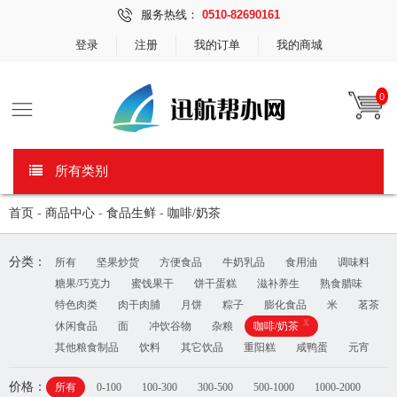
服务热线：
0510-82690161
登录
注册
我的订单
我的商城
0
所有类别
首页
-
商品中心
-
食品生鲜
-
咖啡/奶茶
分类：
所有
坚果炒货
方便食品
牛奶乳品
食用油
调味料
糖果/巧克力
蜜饯果干
饼干蛋糕
滋补养生
熟食腊味
特色肉类
肉干肉脯
月饼
粽子
膨化食品
米
茗茶
x
休闲食品
面
冲饮谷物
杂粮
咖啡/奶茶
其他粮食制品
饮料
其它饮品
重阳糕
咸鸭蛋
元宵
价格：
所有
0-100
100-300
300-500
500-1000
1000-2000