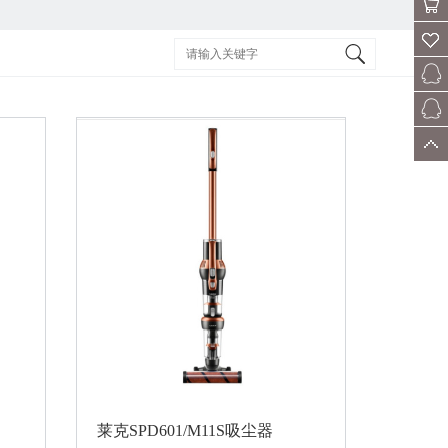
会员
购物
车
收藏
客服
售后
顶部
莱克SPD601/M11S吸尘器