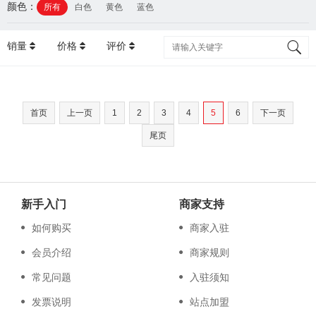
颜色：
所有
白色
黄色
蓝色
销量
价格
评价
首页
上一页
1
2
3
4
5
6
下一页
尾页
新手入门
商家支持
如何购买
商家入驻
会员介绍
商家规则
常见问题
入驻须知
发票说明
站点加盟