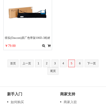
得实(Dascom)原厂色带架106D-3耗材
适用于DS5400H DS2100H DS3200
￥79.00
型号DE-2100H打印机
首页
上一页
1
2
3
4
5
6
下一页
尾页
新手入门
商家支持
如何购买
商家入驻