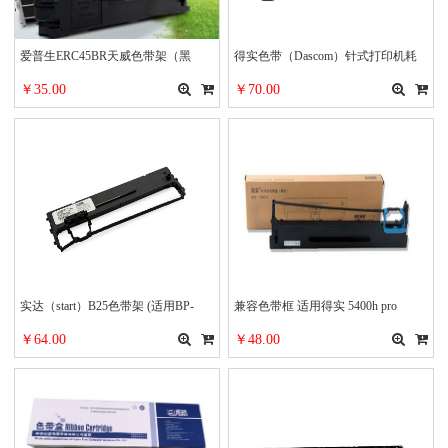
爱普生ERC45BR天威色带架（黑
得实色带（Dascom）针式打印机耗
色）
材原装色带框架盒含色带芯上机可用
￥35.00
￥70.00
色带架：94D-5 1个
实达（start）B25色带架 (适用BP-
兼容色带框 适用得实 5400h pro
610KII/650KIII/670K/750KII/760KII/780K/810K/660KIII/730KII
￥64.00
￥48.00
机型)