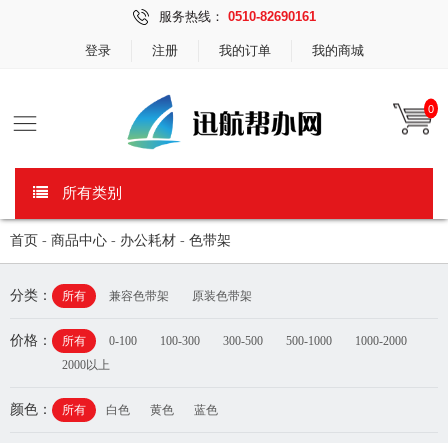
服务热线：
0510-82690161
登录
注册
我的订单
我的商城
0
所有类别
首页
-
商品中心
-
办公耗材
-
色带架
分类：
所有
兼容色带架
原装色带架
价格：
所有
0-100
100-300
300-500
500-1000
1000-2000
2000以上
颜色：
所有
白色
黄色
蓝色