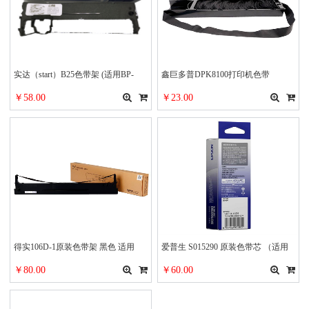
实达（start）B25色带架 (适用BP-
鑫巨多普DPK8100打印机色带
610KII/650KIII/670K/750KII/760KII/780K/810K/660KIII/730KII
￥58.00
￥23.00
机型)
得实106D-1原装色带架 黑色 适用
爱普生 S015290 原装色带芯 （适用
DS2100
LQ-630/630K/635K/730K） 黑色
￥80.00
￥60.00