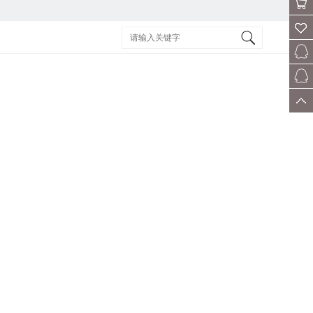
会员
购物
车
收藏
客服
售后
顶部