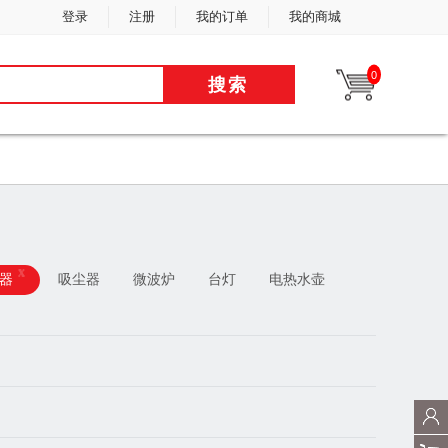
登录
注册
我的订单
我的商城
0
搜索
x
器
吸尘器
微波炉
台灯
电热水壶