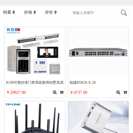
销量
价格
评价
KOB可视对讲门禁系统家用别墅高清
锐捷RSR20-X-28
有线夜视智能电子猫眼刷卡密码锁套
￥20927.00
￥4737.00
餐 ID卡-双门磁力锁套餐