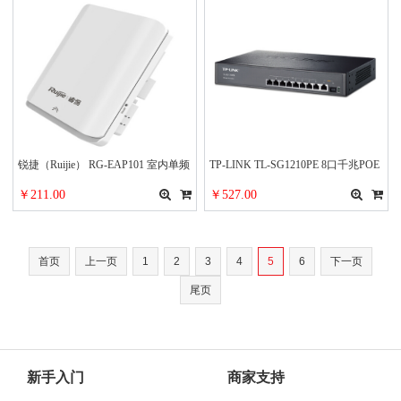
锐捷（Ruijie） RG-EAP101 室内单频
TP-LINK TL-SG1210PE 8口千兆POE
面板企业级wifi无线接入点 无线AP
交换机(1千兆口+1千兆光纤口)
￥211.00
￥527.00
首页
上一页
1
2
3
4
5
6
下一页
尾页
新手入门
商家支持