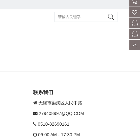
会员
购物
车
收藏
客服
售后
顶部
联系我们
无锡市梁溪区人民中路
279408997@QQ.COM
0510-82690161
09:00 AM - 17:30 PM