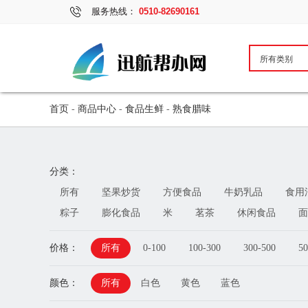
服务热线：
0510-82690161
首页
-
商品中心
-
食品生鲜
-
熟食腊味
分类：
所有
坚果炒货
方便食品
牛奶乳品
食用
粽子
膨化食品
米
茗茶
休闲食品
面
价格：
所有
0-100
100-300
300-500
50
颜色：
所有
白色
黄色
蓝色