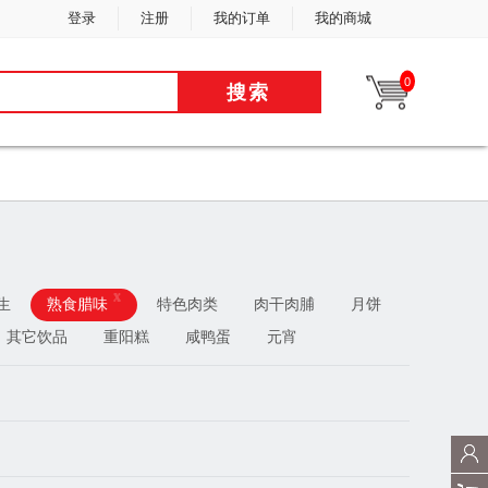
登录
注册
我的订单
我的商城
0
搜索
x
生
熟食腊味
特色肉类
肉干肉脯
月饼
其它饮品
重阳糕
咸鸭蛋
元宵