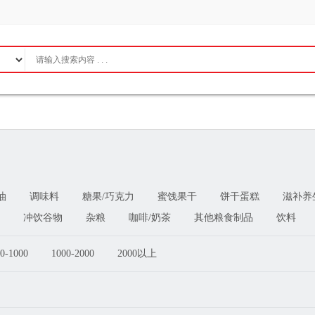
油
调味料
糖果/巧克力
蜜饯果干
饼干蛋糕
滋补养
冲饮谷物
杂粮
咖啡/奶茶
其他粮食制品
饮料
0-1000
1000-2000
2000以上