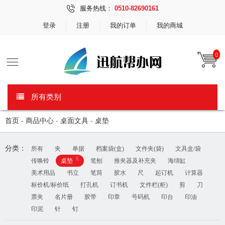
服务热线：
0510-82690161
登录
注册
我的订单
我的商城
0
所有类别
首页
-
商品中心
-
桌面文具
-
桌垫
分类：
所有
夹
单据
档案袋(盒)
文件夹(袋)
文具盒/袋
x
传唤铃
桌垫
笔刨
推夹器及补充夹
海绵缸
美术用品
书立
笔筒
胶水
尺
起订机
计算器
标价机/标价纸
打孔机
订书机
文件栏(柜)
剪
刀
票夹
名片册
胶带
印章
号码机
印台
印油
印泥
针
钉