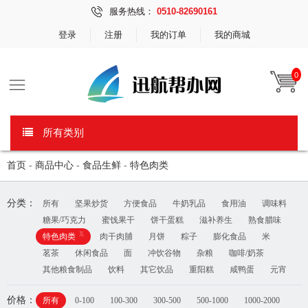
服务热线：
0510-82690161
登录
注册
我的订单
我的商城
0
所有类别
首页
-
商品中心
-
食品生鲜
-
特色肉类
分类：
所有
坚果炒货
方便食品
牛奶乳品
食用油
调味料
糖果/巧克力
蜜饯果干
饼干蛋糕
滋补养生
熟食腊味
x
特色肉类
肉干肉脯
月饼
粽子
膨化食品
米
茗茶
休闲食品
面
冲饮谷物
杂粮
咖啡/奶茶
其他粮食制品
饮料
其它饮品
重阳糕
咸鸭蛋
元宵
价格：
所有
0-100
100-300
300-500
500-1000
1000-2000